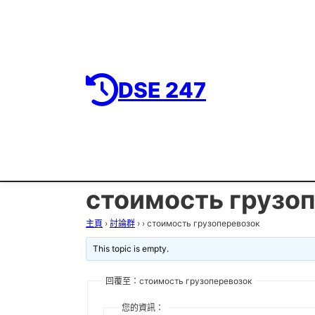
DSE 247
стоимость грузо
主頁
›
討論群
›
›
стоимость грузоперевозок
This topic is empty.
回覆至：стоимость грузоперевозок
您的資訊：