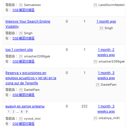
發起由：
Samuelwex
LandStormNederlan
在：
DSE補習討論區
Improve Your Search Engine
0
1
1 month ago
Visibility
Singh
發起由：
Singh
在：
DSE補習討論區
top 1 content site
0
1
1 month, 2
weeks ago
發起由：
smasher2099gek
在：
DSE補習討論區
smasher2099gek
Reserva y excursiones en
0
1
1 month, 3
equipos acuaticos y jet ski en la
weeks ago
zona sur de Tenerife
DanielPam
發起由：
DanielPam
在：
DSE補習討論區
вывод из запоя алматы
0
222
1 month, 3
...
weeks ago
1
2
8
9
otkatnye_miKl
發起由：
vyvod_nrol
在：
DSE補習討論區