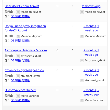
Dear dse247.com Admin!
0
1
2 months ago
發起由：
Madison Keyser
Madison Keyser
在：
DSE補習討論區
Do you need proxy integration
0
1
2 months, 1
for dse247.com?
week ago
發起由：
Maurice Maynard
Maurice Maynard
在：
DSE補習討論區
Автосервис Тойота в Москве
0
1
2 months, 1
week ago
發起由：
Avtoservis_dkKt
在：
DSE補習討論區
Avtoservis_dkKt
стоимость грузоперевозок
0
1
2 months, 1
week ago
發起由：
stoimost_dvmi
在：
DSE補習討論區
stoimost_dvmi
Hi dse247.com Owner!
0
1
2 months, 2
weeks ago
發起由：
Merle Sanchez
在：
DSE補習討論區
Merle Sanchez