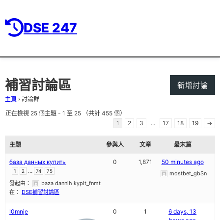
DSE 247
補習討論區
新增討論
主頁
›
討論群
正在檢視 25 個主題 - 1 至 25 （共計 455 個）
1
2
3
...
17
18
19
→
主題
參與人
文章
最末篇
база данных купить
0
1,871
50 minutes ago
...
1
2
74
75
mostbet_gbSn
發起由：
baza dannih kypit_fnmt
在：
DSE補習討論區
l0mnje
0
1
6 days, 13