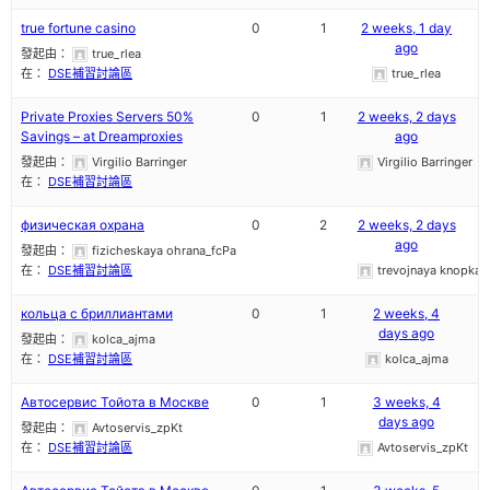
true fortune casino
0
1
2 weeks, 1 day
ago
發起由：
true_rlea
在：
DSE補習討論區
true_rlea
Private Proxies Servers 50%
0
1
2 weeks, 2 days
Savings – at Dreamproxies
ago
發起由：
Virgilio Barringer
Virgilio Barringer
在：
DSE補習討論區
физическая охрана
0
2
2 weeks, 2 days
ago
發起由：
fizicheskaya ohrana_fcPa
在：
DSE補習討論區
trevojnaya knopka r
кольца с бриллиантами
0
1
2 weeks, 4
days ago
發起由：
kolca_ajma
在：
DSE補習討論區
kolca_ajma
Автосервис Тойота в Москве
0
1
3 weeks, 4
days ago
發起由：
Avtoservis_zpKt
在：
DSE補習討論區
Avtoservis_zpKt