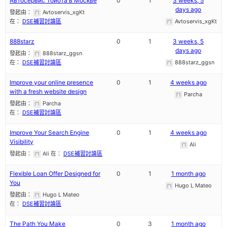
Автосервис Тойота в Москве
0
1
3 weeks, 5
days ago
發起由：
Avtoservis_xgKt
在：
DSE補習討論區
Avtoservis_xgKt
888starz
0
1
3 weeks, 5
days ago
發起由：
888starz_ggsn
在：
DSE補習討論區
888starz_ggsn
Improve your online presence
0
1
4 weeks ago
with a fresh website design
Parcha
發起由：
Parcha
在：
DSE補習討論區
Improve Your Search Engine
0
1
4 weeks ago
Visibility
Ali
發起由：
Ali
在：
DSE補習討論區
Flexible Loan Offer Designed for
0
1
1 month ago
You
Hugo L Mateo
發起由：
Hugo L Mateo
在：
DSE補習討論區
The Path You Make
0
3
1 month ago