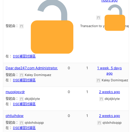
hours ago
Tr
發起由：
Transaction to you.NEXT => g
在：
DSE補習討論區
Dear dse247.com Administrator.
0
1
1 week, 5 days
ago
發起由：
Kaley Dominquez
在：
DSE補習討論區
Kaley Dominquez
muoqiqsvdr
0
1
2 weeks ago
發起由：
dkjdjklyte
dkjdjklyte
在：
DSE補習討論區
ohtiuihdxw
0
1
2 weeks ago
發起由：
qtdxhdsqqp
qtdxhdsqqp
在：
DSE補習討論區