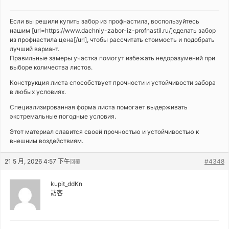
Если вы решили купить забор из профнастила, воспользуйтесь
нашим [url=https://www.dachniy-zabor-iz-profnastil.ru/]сделать забор
из профнастила цена[/url], чтобы рассчитать стоимость и подобрать
лучший вариант.
Правильные замеры участка помогут избежать недоразумений при
выборе количества листов.
Конструкция листа способствует прочности и устойчивости забора
в любых условиях.
Специализированная форма листа помогает выдерживать
экстремальные погодные условия.
Этот материал славится своей прочностью и устойчивостью к
внешним воздействиям.
21 5 月, 2026 4:57 下午
#4348
回覆
kupit_ddKn
訪客