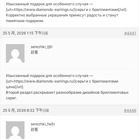
Изысканный подарок для особенного случая —
[url=https://www.diamonds-earrings.ru/]серьги с бриллиантами[/url].
Корректно выбранные украшения принесут радость и станут
памятным подарком.
25 5 月, 2026 1:15 下午
#4441
回覆
serezhki_tjEr
訪客
Изысканный подарок для особенного случая —
[url=https://www.diamonds-earrings.ru/]серьги с бриллиантами
цена[/url].
Второй раздел раскрывает разнообразие дизайнов бриллиантовых
серег.
25 5 月, 2026 8:32 下午
#4446
回覆
serezhki_fwEr
訪客