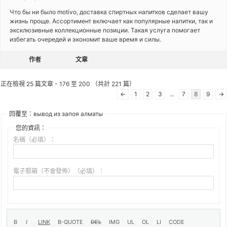
Что бы ни было motivo, доставка спиртных напитков сделает вашу
жизнь проще. Ассортимент включает как популярные напитки, так и
эксклюзивные коллекционные позиции. Такая услуга помогает
избегать очередей и экономит ваше время и силы.
作者
文章
正在檢視 25 篇文章 - 176 至 200 （共計 221 篇）
←
1
2
3
...
7
8
9
→
回覆至：вывод из запоя алматы
您的資訊：
名稱（必填）：
電子郵箱（不會發佈）（必填）：