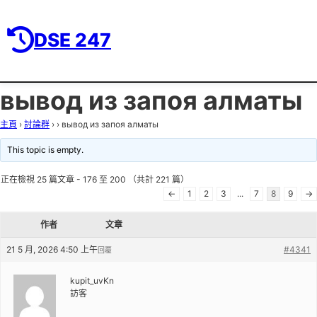
DSE 247
вывод из запоя алматы
主頁
›
討論群
›
›
вывод из запоя алматы
This topic is empty.
正在檢視 25 篇文章 - 176 至 200 （共計 221 篇）
←
1
2
3
...
7
8
9
→
作者
文章
21 5 月, 2026 4:50 上午
#4341
回覆
kupit_uvKn
訪客