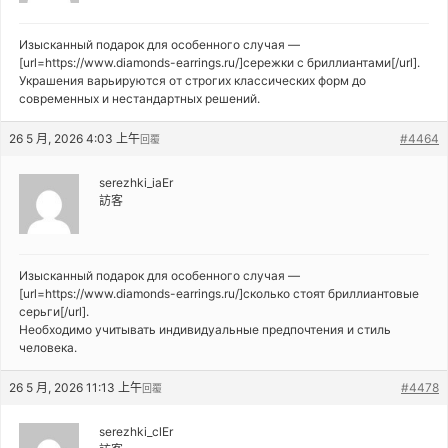
Изысканный подарок для особенного случая —
[url=https://www.diamonds-earrings.ru/]сережки с бриллиантами[/url].
Украшения варьируются от строгих классических форм до
современных и нестандартных решений.
26 5 月, 2026 4:03 上午
#4464
回覆
serezhki_iaEr
訪客
Изысканный подарок для особенного случая —
[url=https://www.diamonds-earrings.ru/]сколько стоят бриллиантовые
серьги[/url].
Необходимо учитывать индивидуальные предпочтения и стиль
человека.
26 5 月, 2026 11:13 上午
#4478
回覆
serezhki_clEr