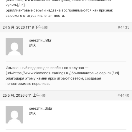
купить[/url].
Бриллиантовые серьги издавна воспринимаются как признак
высокого статуса и элегантности.
24 5 月, 2026 11:19 下午
#4435
回覆
serezhki_hfEr
訪客
Изысканный подарок для особенного случая —
[url=https://www.diamonds-earrings.ru/]бриллиантовые серьги[/url].
Благодаря этому камни ярко играют светом, создавая
неповторимые переливы.
25 5 月, 2026 6:11 上午
#4440
回覆
serezhki_dbEr
訪客