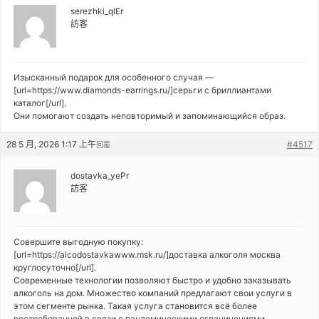
serezhki_qlEr
訪客
Изысканный подарок для особенного случая —
[url=https://www.diamonds-earrings.ru/]серьги с бриллиантами
каталог[/url].
Они помогают создать неповторимый и запоминающийся образ.
28 5 月, 2026 1:17 上午
#4517
回覆
dostavka_yePr
訪客
Совершите выгодную покупку:
[url=https://alcodostavkawww.msk.ru/]доставка алкоголя москва
круглосуточно[/url].
Современные технологии позволяют быстро и удобно заказывать
алкоголь на дом. Множество компаний предлагают свои услуги в
этом сегменте рынка. Такая услуга становится всё более
востребованной в связи с пандемическими ограничениями.