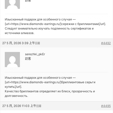
訪客
Изысканный подарок для особенного случая —
[url=https://www.diamonds-earrings.ru/]сережки с бриллиантами[/url].
Следует внимательно изучать подлинность сертификатов и
источники алмазов.
27 5 月, 2026 3:39 上午
#4492
回覆
serezhki_pkEr
訪客
Изысканный подарок для особенного случая —
[url=https://www.diamonds-earrings.ru/]бриллиантовые серьги
купить[/url].
Качество бриллиантов определяет их блеск, прозрачность и
долговечность.
27 5 月, 2026 11:03 上午
#4495
回覆