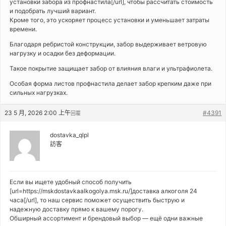
установки забора из профнастила[/url], чтобы рассчитать стоимость
и подобрать лучший вариант.
Кроме того, это ускоряет процесс установки и уменьшает затраты
времени.
Благодаря ребристой конструкции, забор выдерживает ветровую
нагрузку и осадки без деформации.
Такое покрытие защищает забор от влияния влаги и ультрафиолета.
Особая форма листов профнастила делает забор крепким даже при
сильных нагрузках.
23 5 月, 2026 2:00 上午
#4391
回覆
dostavka_qlpl
訪客
Если вы ищете удобный способ получить
[url=https://mskdostavkaalkogolya.msk.ru/]доставка алкоголя 24
часа[/url], то наш сервис поможет осуществить быструю и
надежную доставку прямо к вашему порогу.
Обширный ассортимент и брендовый выбор — ещё одни важные