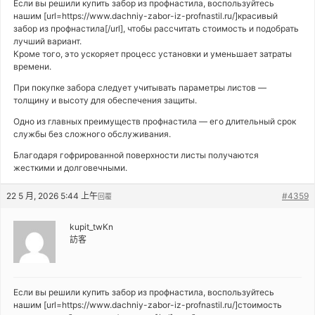
Если вы решили купить забор из профнастила, воспользуйтесь
нашим [url=https://www.dachniy-zabor-iz-profnastil.ru/]красивый
забор из профнастила[/url], чтобы рассчитать стоимость и подобрать
лучший вариант.
Кроме того, это ускоряет процесс установки и уменьшает затраты
времени.
При покупке забора следует учитывать параметры листов —
толщину и высоту для обеспечения защиты.
Одно из главных преимуществ профнастила — его длительный срок
службы без сложного обслуживания.
Благодаря гофрированной поверхности листы получаются
жесткими и долговечными.
22 5 月, 2026 5:44 上午
#4359
回覆
kupit_twKn
訪客
Если вы решили купить забор из профнастила, воспользуйтесь
нашим [url=https://www.dachniy-zabor-iz-profnastil.ru/]стоимость