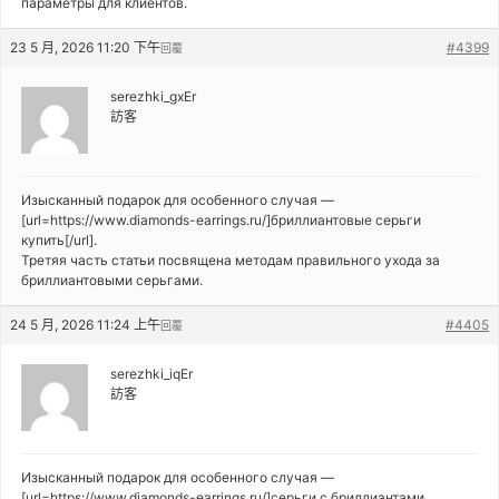
параметры для клиентов.
23 5 月, 2026 11:20 下午
#4399
回覆
serezhki_gxEr
訪客
Изысканный подарок для особенного случая —
[url=https://www.diamonds-earrings.ru/]бриллиантовые серьги
купить[/url].
Третяя часть статьи посвящена методам правильного ухода за
бриллиантовыми серьгами.
24 5 月, 2026 11:24 上午
#4405
回覆
serezhki_iqEr
訪客
Изысканный подарок для особенного случая —
[url=https://www.diamonds-earrings.ru/]серьги с бриллиантами