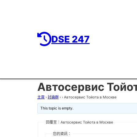
DSE 247
Автосервис Тойо
主頁
›
討論群
›
›
Автосервис Тойота в Москве
This topic is empty.
回覆至：Автосервис Тойота в Москве
您的資訊：